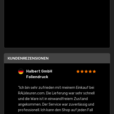
KUNDENREZENSIONEN
Halbert GmbH
S
Foliendruck
E
Ware,
"Ich bin sehr zufrieden mit meinem Einkauf bei
RALkleuren.com. Die Lieferung war sehr schnell
"Schne
und die Ware ist in einwandfreiem Zustand
angekommen. Der Service war zuverlässig und
professionell. Ich kann den Shop auf jeden Fall