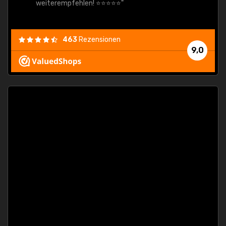
weiterempfehlen! ⭐⭐⭐⭐⭐"
463
Rezensionen
9,0