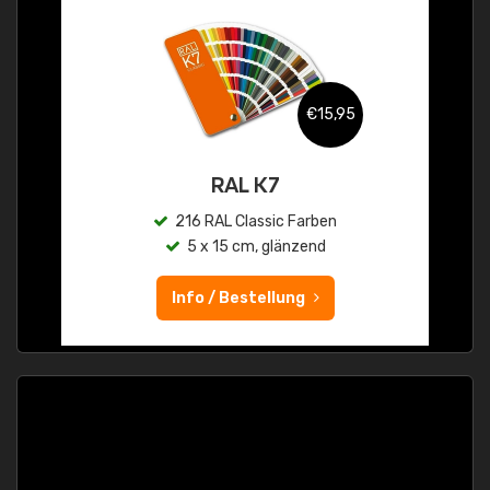
€15,95
RAL K7
216 RAL Classic Farben
5 x 15 cm, glänzend
Info / Bestellung