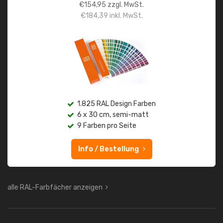
€
154,95
zzgl. MwSt.
€
184,39
inkl. MwSt.
1.825 RAL Design Farben
6 x 30 cm, semi-matt
9 Farben pro Seite
Info / Bestellung
alle RAL-Farbfächer anzeigen