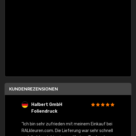
KUNDENREZENSIONEN
Halbert GmbH
S
Foliendruck
E
Ware,
"Ich bin sehr zufrieden mit meinem Einkauf bei
RALkleuren.com. Die Lieferung war sehr schnell
"Schne