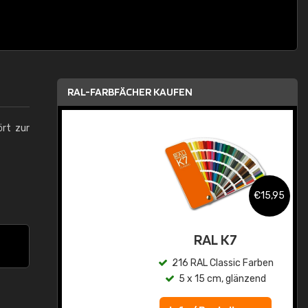
RAL-FARBFÄCHER KAUFEN
ört zur
,95
€15,95
asis
RAL K7
n
216 RAL Classic Farben
5 x 15 cm, glänzend