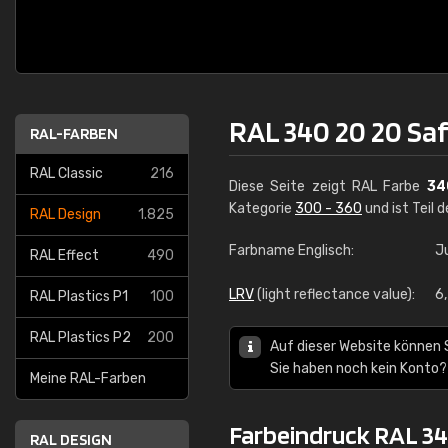
RAL 340 20 20 Saf
RAL-FARBEN
RAL Classic
216
Diese Seite zeigt RAL Farbe
34
Kategorie
300 - 360
und ist Teil 
RAL Design
1.825
Farbname Englisch:
Ju
RAL Effect
490
LRV
(light reflectance value):
6
RAL Plastics P1
100
RAL Plastics P2
200
Auf dieser Website können 
Sie haben noch kein Konto?
Meine RAL-Farben
Farbeindruck RAL 34
RAL DESIGN