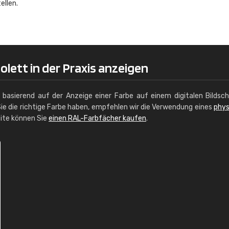
ellen.
Christiane Schmidt
"Alles so, wie man es sich wünscht, 
schnelle Lieferung."
olett in der Praxis anzeigen
g basierend auf der Anzeige einer Farbe auf einem digitalen Bildsc
ie die richtige Farbe haben, empfehlen wir die Verwendung eines
phys
site können Sie
einen RAL-Farbfächer kaufen
.