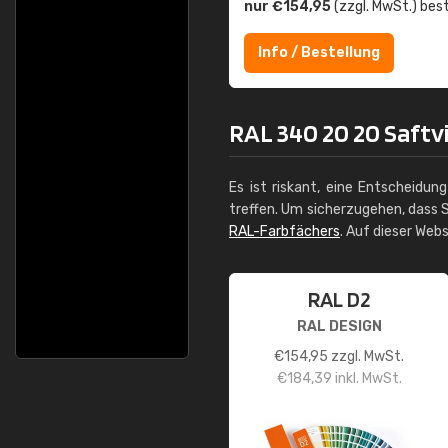
nur €154,95
(zzgl. MwSt.) best
Info / Bestellung
RAL 340 20 20 Saftvi
Es ist riskant, eine Entscheidun
treffen. Um sicherzugehen, dass S
RAL-Farbfächers
. Auf dieser Web
RAL D2
RAL DESIGN
€
154,95
zzgl. MwSt.
€
184,39
inkl. MwSt.