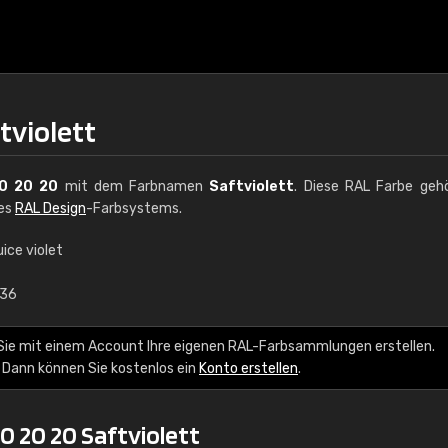
tviolett
0 20 20
mit dem Farbnamen
Saftviolett
. Diese RAL Farbe geh
des
RAL Design
-Farbsystems.
ice violet
€15
,36
RAL K7 auf Wasserb
Sie mit einem Account Ihre eigenen RAL-Farbsammlungen erstellen.
 Dann können Sie kostenlos ein
Konto erstellen
.
216 RAL Classic Farbe
5 x 15 cm, glänzend
0 20 20 Saftviolett