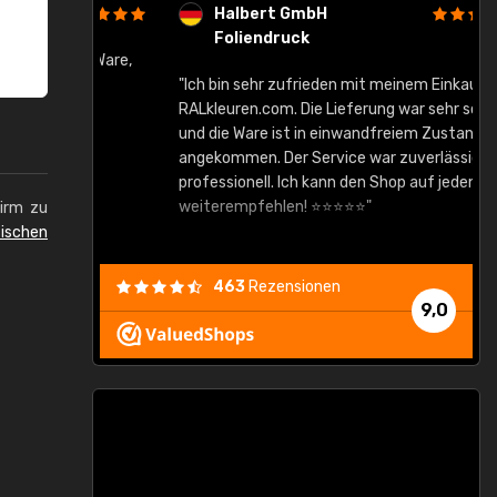
Halbert GmbH
Foliendruck
gute Ware,
"Ich bin sehr zufrieden mit meinem Einkauf bei
RALkleuren.com. Die Lieferung war sehr schnell
"
und die Ware ist in einwandfreiem Zustand
angekommen. Der Service war zuverlässig und
professionell. Ich kann den Shop auf jeden Fall
weiterempfehlen! ⭐⭐⭐⭐⭐"
hirm zu
ischen
463
Rezensionen
9,0