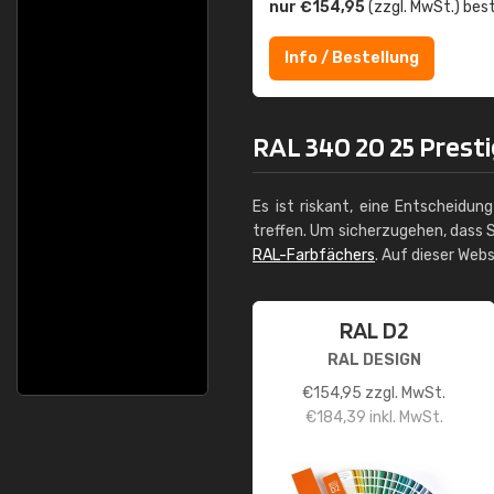
nur €154,95
(zzgl. MwSt.) best
Info / Bestellung
RAL 340 20 25 Prestig
Es ist riskant, eine Entscheidun
treffen. Um sicherzugehen, dass S
RAL-Farbfächers
. Auf dieser Web
RAL D2
RAL DESIGN
€
154,95
zzgl. MwSt.
€
184,39
inkl. MwSt.