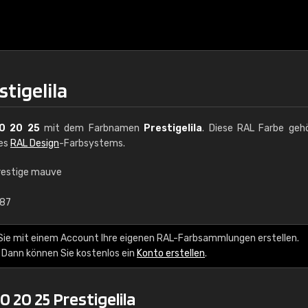
stigelila
0 20 25
mit dem Farbnamen
Prestigelila
. Diese RAL Farbe geh
des
RAL Design
-Farbsystems.
restige mauve
€15
,87
RAL K7 auf Wasserb
Sie mit einem Account Ihre eigenen RAL-Farbsammlungen erstellen.
 Dann können Sie kostenlos ein
Konto erstellen
.
216 RAL Classic Farbe
5 x 15 cm, glänzend
 20 25 Prestigelila