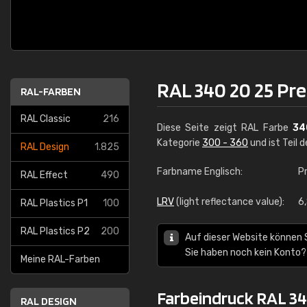
RAL 340 20 25 Pre
RAL-FARBEN
RAL Classic
216
Diese Seite zeigt RAL Farbe
34
Kategorie
300 - 360
und ist Teil 
RAL Design
1.825
Farbname Englisch:
P
RAL Effect
490
LRV
(light reflectance value):
6
RAL Plastics P1
100
RAL Plastics P2
200
Auf dieser Website können 
Sie haben noch kein Konto?
Meine RAL-Farben
Farbeindruck RAL 340
RAL DESIGN