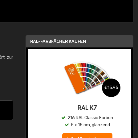
RAL-FARBFÄCHER KAUFEN
ört zur
,95
€15,95
asis
RAL K7
n
216 RAL Classic Farben
5 x 15 cm, glänzend