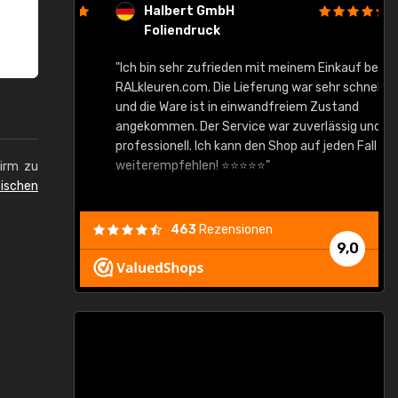
Halbert GmbH
Foliendruck
gute Ware,
"Ich bin sehr zufrieden mit meinem Einkauf bei
RALkleuren.com. Die Lieferung war sehr schnell
"
und die Ware ist in einwandfreiem Zustand
angekommen. Der Service war zuverlässig und
professionell. Ich kann den Shop auf jeden Fall
weiterempfehlen! ⭐⭐⭐⭐⭐"
hirm zu
ischen
463
Rezensionen
9,0