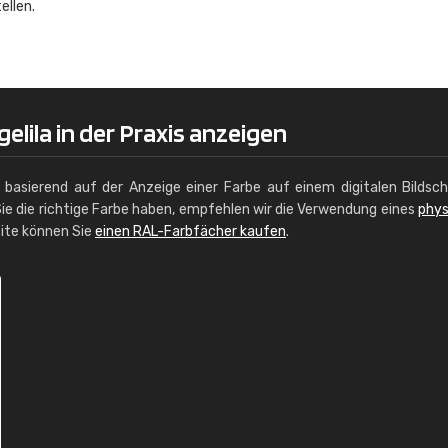
ellen.
Christiane Schmidt
"Alles so, wie man es sich wünscht, 
schnelle Lieferung."
elila in der Praxis anzeigen
g basierend auf der Anzeige einer Farbe auf einem digitalen Bildsc
ie die richtige Farbe haben, empfehlen wir die Verwendung eines
phys
site können Sie
einen RAL-Farbfächer kaufen
.