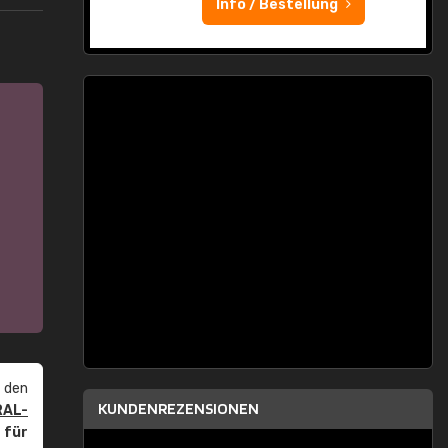
Info / Bestellung
 den
KUNDENREZENSIONEN
RAL-
r
für