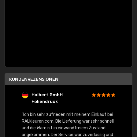
KUNDENREZENSIONEN
Halbert GmbH
S
Foliendruck
E
Ware,
"Ich bin sehr zufrieden mit meinem Einkauf bei
RALkleuren.com. Die Lieferung war sehr schnell
"Schne
und die Ware ist in einwandfreiem Zustand
angekommen. Der Service war zuverlässig und