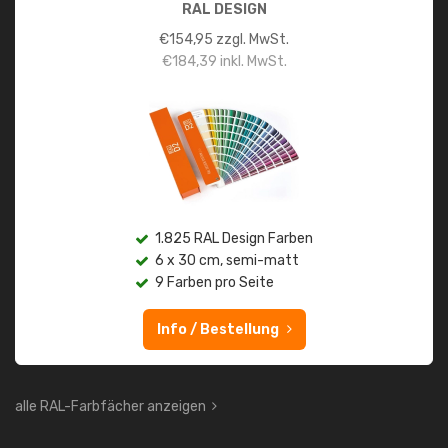
RAL DESIGN
€
154,95
zzgl. MwSt.
€
184,39
inkl. MwSt.
1.825 RAL Design Farben
6 x 30 cm, semi-matt
9 Farben pro Seite
Info / Bestellung
alle RAL-Farbfächer anzeigen