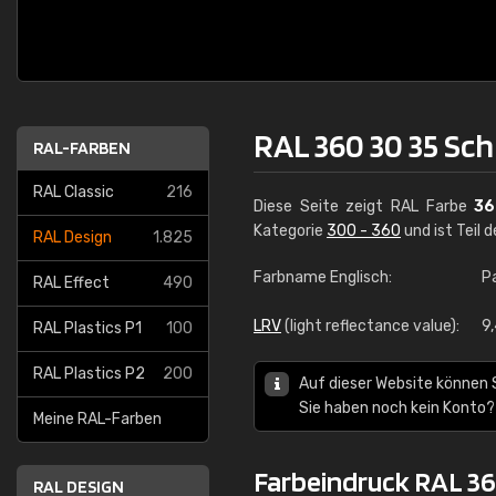
RAL 360 30 35 Sch
RAL-FARBEN
RAL Classic
216
Diese Seite zeigt RAL Farbe
36
Kategorie
300 - 360
und ist Teil 
RAL Design
1.825
Farbname Englisch:
P
RAL Effect
490
LRV
(light reflectance value):
9,
RAL Plastics P1
100
RAL Plastics P2
200
Auf dieser Website können 
Sie haben noch kein Konto?
Meine RAL-Farben
Farbeindruck RAL 36
RAL DESIGN