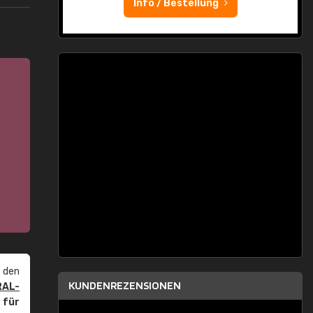
Info / Bestellung
 den
KUNDENREZENSIONEN
RAL-
r
für