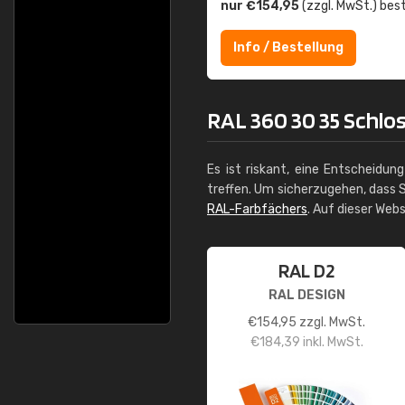
nur €154,95
(zzgl. MwSt.) best
Info / Bestellung
RAL 360 30 35 Schlos
Es ist riskant, eine Entscheidun
treffen. Um sicherzugehen, dass S
RAL-Farbfächers
. Auf dieser Web
RAL D2
RAL DESIGN
€
154,95
zzgl. MwSt.
€
184,39
inkl. MwSt.