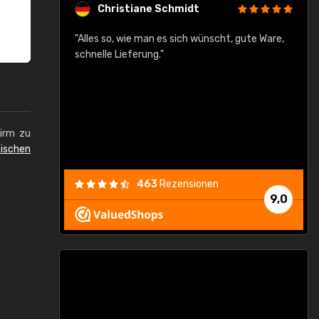
Christiane Schmidt
"Alles so, wie man es sich wünscht, gute Ware,
schnelle Lieferung."
"
R
u
a
p
hirm zu
ischen
463
Rezensionen
9,0