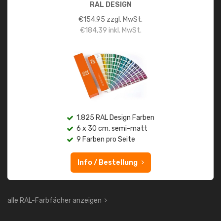
RAL DESIGN
€
154,95
zzgl. MwSt.
€
184,39
inkl. MwSt.
1.825 RAL Design Farben
6 x 30 cm, semi-matt
9 Farben pro Seite
Info / Bestellung
alle RAL-Farbfächer anzeigen