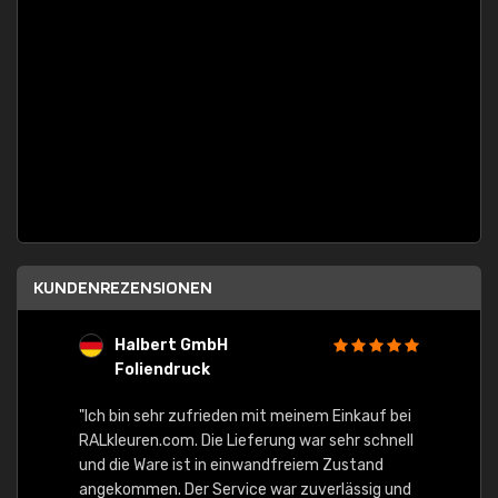
KUNDENREZENSIONEN
Halbert GmbH
S
Foliendruck
E
Ware,
"Ich bin sehr zufrieden mit meinem Einkauf bei
RALkleuren.com. Die Lieferung war sehr schnell
"Schne
und die Ware ist in einwandfreiem Zustand
angekommen. Der Service war zuverlässig und