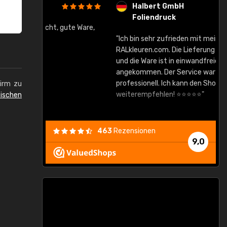
Halbert GmbH
Foliendruck
gute Ware,
"Ich bin sehr zufrieden mit meinem Einkauf bei
RALkleuren.com. Die Lieferung war sehr schnell
"
und die Ware ist in einwandfreiem Zustand
angekommen. Der Service war zuverlässig und
professionell. Ich kann den Shop auf jeden Fall
hirm zu
weiterempfehlen! ⭐⭐⭐⭐⭐"
ischen
463
Rezensionen
9,0