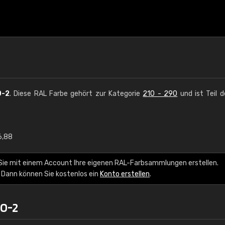
0-2
. Diese RAL Farbe gehört zur Kategorie
210 - 290
und ist Teil 
6,88
€15
Sie mit einem Account Ihre eigenen RAL-Farbsammlungen erstellen.
RAL K7 auf Wasserb
 Dann können Sie kostenlos ein
Konto erstellen
.
216 RAL Classic Farbe
60-2
5 x 15 cm, glänzend