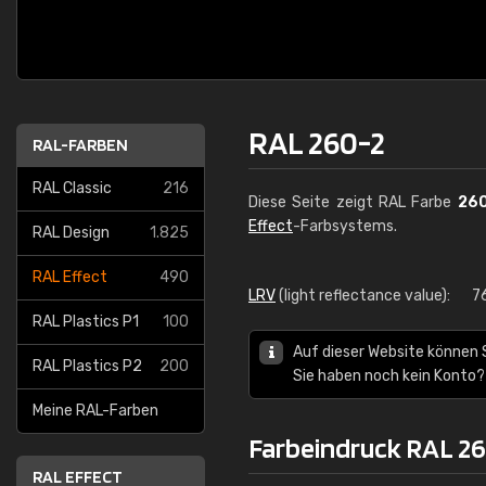
RAL 260-2
RAL-FARBEN
RAL Classic
216
Diese Seite zeigt RAL Farbe
26
Effect
-Farbsystems.
RAL Design
1.825
RAL Effect
490
LRV
(light reflectance value):
7
RAL Plastics P1
100
Auf dieser Website können 
RAL Plastics P2
200
Sie haben noch kein Konto?
Meine RAL-Farben
Farbeindruck RAL 2
RAL EFFECT