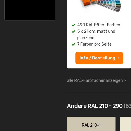
490 RAL Effect Farben
5 x 21 cm, matt und
glänzend
7 Farben pro Seite
Info / Bestellung
alle RAL-Farbfächer anzeigen
Andere RAL 210 - 290
(63
RAL 210-1