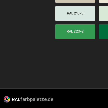
RAL 210-5
RAL 220-2
RAL
farbpalette.de