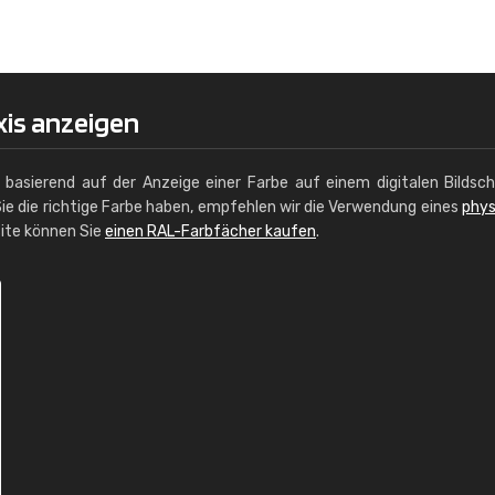
Christiane Schmidt
"Alles so, wie man es sich wünscht, 
schnelle Lieferung."
xis anzeigen
g basierend auf der Anzeige einer Farbe auf einem digitalen Bildsc
ie die richtige Farbe haben, empfehlen wir die Verwendung eines
phys
site können Sie
einen RAL-Farbfächer kaufen
.