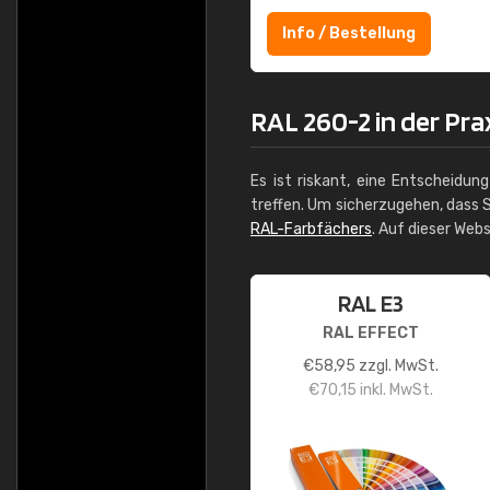
Info / Bestellung
RAL 260-2 in der Pra
Es ist riskant, eine Entscheidun
treffen. Um sicherzugehen, dass S
RAL-Farbfächers
. Auf dieser Web
RAL E3
RAL EFFECT
€
58,95
zzgl. MwSt.
€
70,15
inkl. MwSt.