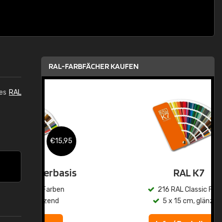
RAL-FARBFÄCHER KAUFEN
des
RAL
,95
€15,95
asis
RAL K7
n
216 RAL Classic Farben
5 x 15 cm, glänzend