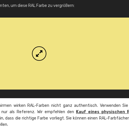
Info / Bestellung
unten, um diese RAL Farbe zu vergrößern:
irmen wirken RAL-Farben nicht ganz authentisch. Verwenden Sie
e nur als Referenz. Wir empfehlen den
Kauf eines physischen 
ein, dass die richtige Farbe vorliegt. Sie können einen RAL-Farbfäche
llen.