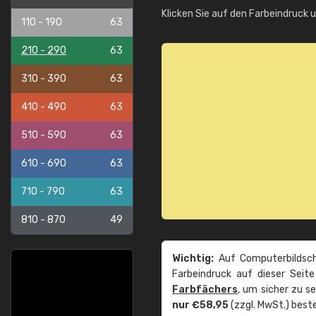
Klicken Sie auf den Farbeindruck 
110 - 190
63
210 - 290
63
310 - 390
63
410 - 490
63
510 - 590
63
610 - 690
63
710 - 790
63
810 - 870
49
Wichtig:
Auf Computerbildsch
Farbeindruck auf dieser Seit
Farbfächers
, um sicher zu s
nur €58,95
(zzgl. MwSt.) beste