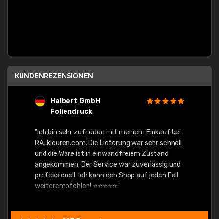
KUNDENREZENSIONEN
Halbert GmbH
S
Foliendruck
E
Ware,
"Ich bin sehr zufrieden mit meinem Einkauf bei
RALkleuren.com. Die Lieferung war sehr schnell
"Schne
und die Ware ist in einwandfreiem Zustand
angekommen. Der Service war zuverlässig und
professionell. Ich kann den Shop auf jeden Fall
weiterempfehlen! ⭐⭐⭐⭐⭐"