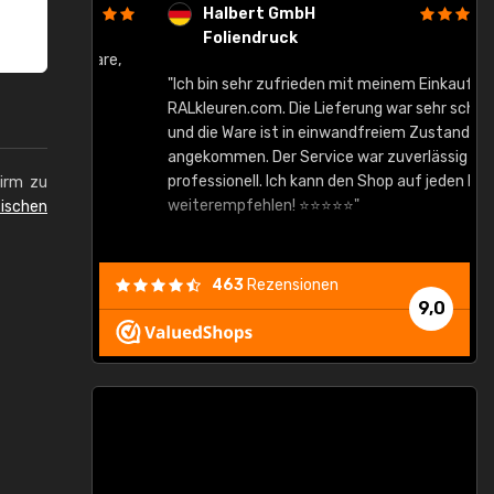
Halbert GmbH
Foliendruck
gute Ware,
"Ich bin sehr zufrieden mit meinem Einkauf bei
RALkleuren.com. Die Lieferung war sehr schnell
"
und die Ware ist in einwandfreiem Zustand
angekommen. Der Service war zuverlässig und
professionell. Ich kann den Shop auf jeden Fall
hirm zu
weiterempfehlen! ⭐⭐⭐⭐⭐"
ischen
463
Rezensionen
9,0