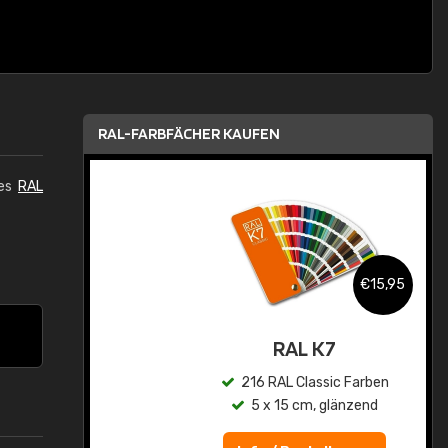
RAL-FARBFÄCHER KAUFEN
des
RAL
,95
€15,95
asis
RAL K7
n
216 RAL Classic Farben
5 x 15 cm, glänzend