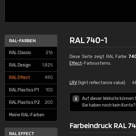
RAL 740-1
RAL-FARBEN
RAL Classic
216
Diese Seite zeigt RAL Farbe
74
Effect
-Farbsystems.
RAL Design
1.825
RAL Effect
490
LRV
(light reflectance value):
6
RAL Plastics P1
100
Auf dieser Website können 
RAL Plastics P2
200
Sie haben noch kein Konto?
Meine RAL-Farben
Farbeindruck RAL 74
RAL EFFECT