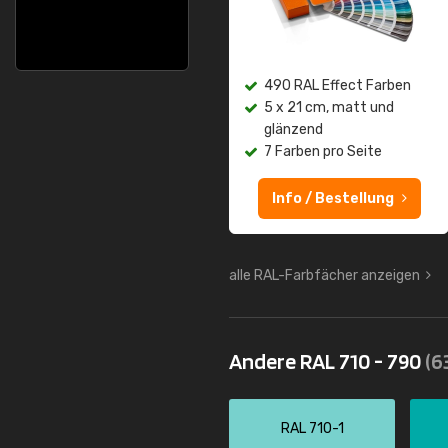
490 RAL Effect Farben
5 x 21 cm, matt und
glänzend
7 Farben pro Seite
Info / Bestellung
alle RAL-Farbfächer anzeigen
Andere RAL 710 - 790
(6
RAL 710-1