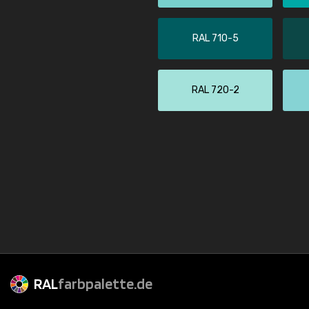
RAL 710-5
RAL 720-2
RAL
farbpalette.de