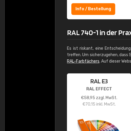
Info / Bestellung
RAL 740-1 in der Pra
Es ist riskant, eine Entscheidun
treffen. Um sicherzugehen, dass S
RAL-Farbfächers
. Auf dieser Web
RAL E3
RAL EFFECT
€
58,95
zzgl. MwSt.
€
70,15
inkl. MwSt.