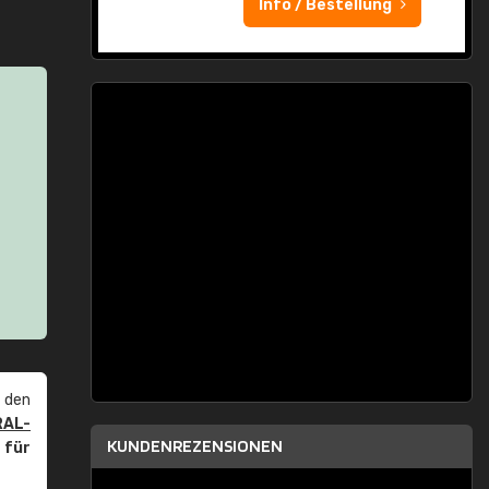
Info / Bestellung
 den
RAL-
KUNDENREZENSIONEN
r
für