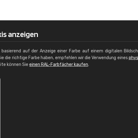
Christiane Schmidt
"Alles so, wie man es sich wünscht, 
schnelle Lieferung."
xis anzeigen
g basierend auf der Anzeige einer Farbe auf einem digitalen Bildsc
ie die richtige Farbe haben, empfehlen wir die Verwendung eines
phys
site können Sie
einen RAL-Farbfächer kaufen
.