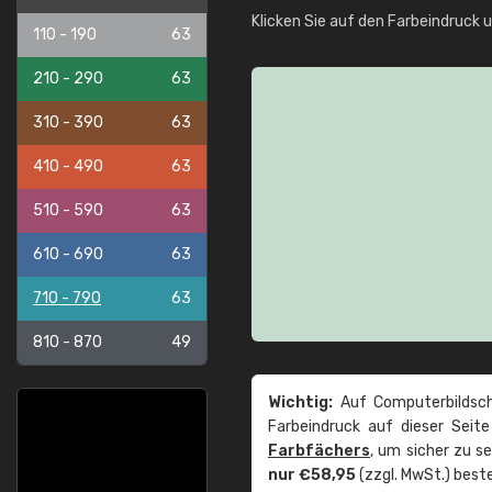
Klicken Sie auf den Farbeindruck 
110 - 190
63
210 - 290
63
310 - 390
63
410 - 490
63
510 - 590
63
610 - 690
63
710 - 790
63
810 - 870
49
Wichtig:
Auf Computerbildsch
Farbeindruck auf dieser Seit
Farbfächers
, um sicher zu s
nur €58,95
(zzgl. MwSt.) beste