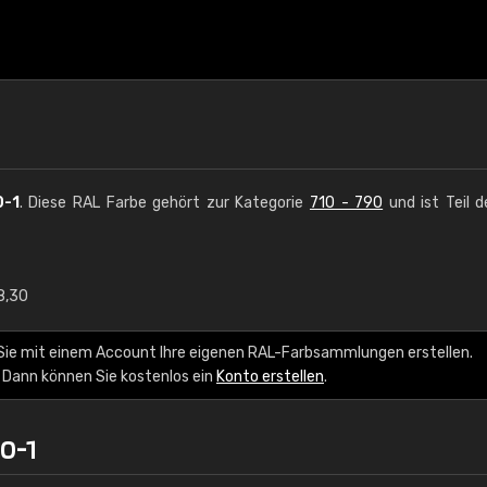
0-1
. Diese RAL Farbe gehört zur Kategorie
710 - 790
und ist Teil 
8,30
€15
Sie mit einem Account Ihre eigenen RAL-Farbsammlungen erstellen.
RAL K7 auf Wasserb
 Dann können Sie kostenlos ein
Konto erstellen
.
216 RAL Classic Farbe
0-1
5 x 15 cm, glänzend