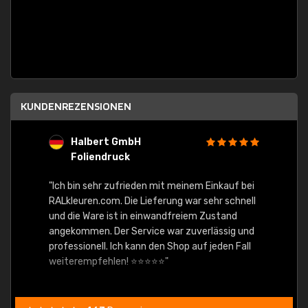
KUNDENREZENSIONEN
Halbert GmbH
S
Foliendruck
E
Ware,
"Ich bin sehr zufrieden mit meinem Einkauf bei
RALkleuren.com. Die Lieferung war sehr schnell
"Schne
und die Ware ist in einwandfreiem Zustand
angekommen. Der Service war zuverlässig und
professionell. Ich kann den Shop auf jeden Fall
weiterempfehlen! ⭐⭐⭐⭐⭐"