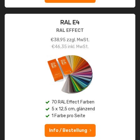
RAL E4
RAL EFFECT
€
38,95
zzgl. MwSt.
€
46,35
inkl. MwSt.
70 RAL Effect Farben
5 x 12,5 cm, glänzend
1 Farbe pro Seite
Info / Bestellung