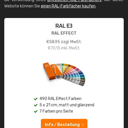
Website können Sie
einen RAL-Farbfächer kaufen
.
RAL E3
RAL EFFECT
€
58,95
zzgl. MwSt.
€
70,15
inkl. MwSt.
490 RAL Effect Farben
5 x 21 cm, matt und glänzend
7 Farben pro Seite
Info / Bestellung