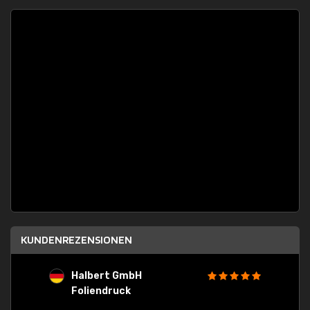
KUNDENREZENSIONEN
Halbert GmbH
S
Foliendruck
E
Ware,