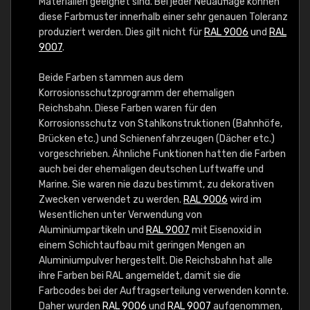
Materialien geeignet sind. Bei jeder Neuauflage können
diese Farbmuster innerhalb einer sehr genauen Toleranz
produziert werden. Dies gilt nicht für
RAL 9006
und
RAL
9007
.
Beide Farben stammen aus dem
Korrosionsschutzprogramm der ehemaligen
Reichsbahn. Diese Farben waren für den
Korrosionsschutz von Stahlkonstruktionen (Bahnhöfe,
Brücken etc.) und Schienenfahrzeugen (Dächer etc.)
vorgeschrieben. Ähnliche Funktionen hatten die Farben
auch bei der ehemaligen deutschen Luftwaffe und
Marine. Sie waren nie dazu bestimmt, zu dekorativen
Zwecken verwendet zu werden.
RAL 9006
wird im
Wesentlichen unter Verwendung von
Aluminiumpartikeln und
RAL 9007
mit Eisenoxid in
einem Schichtaufbau mit geringen Mengen an
Aluminiumpulver hergestellt. Die Reichsbahn hat alle
ihre Farben bei RAL angemeldet, damit sie die
Farbcodes bei der Auftragserteilung verwenden konnte.
Daher wurden
RAL 9006
und
RAL 9007
aufgenommen,