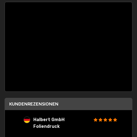
KUNDENREZENSIONEN
Halbert GmbH
S
Foliendruck
E
Ware,