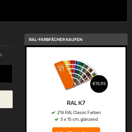
RAL-FARBFÄCHER KAUFEN
n.
,95
€15,95
asis
RAL K7
n
216 RAL Classic Farben
5 x 15 cm, glänzend