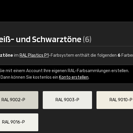
Weiß- und Schwarztöne
(6)
rztöne
im
RAL Plastics P1
-Farbsystem enthält die folgenden
6
Farbe
Sie mit einem Account Ihre eigenen RAL-Farbsammlungen erstellen.
 Dann können Sie kostenlos ein
Konto erstellen
.
€15
RAL 9002-P
RAL 9003-P
RAL 9010-P
RAL K7 auf Wasserb
216 RAL Classic Farbe
5 x 15 cm, glänzend
RAL 9016-P