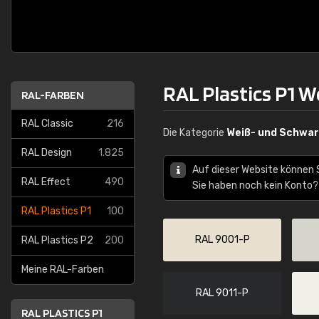
RAL Plastics P1 
RAL-FARBEN
RAL Classic
216
Die Kategorie
Weiß- und Schwa
RAL Design
1.825
Auf dieser Website können 
RAL Effect
490
Sie haben noch kein Konto?
RAL Plastics P1
100
RAL 9001-P
RAL Plastics P2
200
Meine RAL-Farben
RAL 9011-P
RAL PLASTICS P1