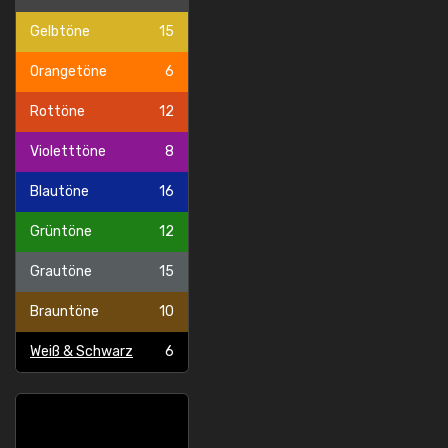
Gelbtöne
15
Orangetöne
6
Rottöne
12
Violetttöne
8
Blautöne
16
Grüntöne
12
Grautöne
15
Brauntöne
10
Weiß & Schwarz
6