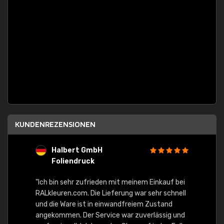
KUNDENREZENSIONEN
Halbert GmbH
S
Foliendruck
E
Ware,
"Ich bin sehr zufrieden mit meinem Einkauf bei
RALkleuren.com. Die Lieferung war sehr schnell
"Schne
und die Ware ist in einwandfreiem Zustand
angekommen. Der Service war zuverlässig und