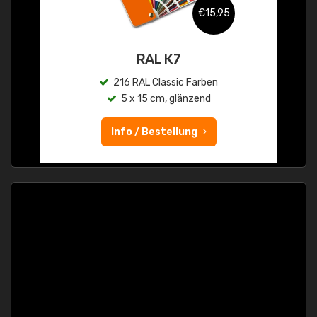
€15,95
RAL K7
216 RAL Classic Farben
5 x 15 cm, glänzend
Info / Bestellung