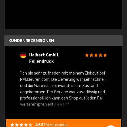
KUNDENREZENSIONEN
Halbert GmbH
S
Foliendruck
E
Ware,
"Ich bin sehr zufrieden mit meinem Einkauf bei
RALkleuren.com. Die Lieferung war sehr schnell
"Schne
und die Ware ist in einwandfreiem Zustand
angekommen. Der Service war zuverlässig und
professionell. Ich kann den Shop auf jeden Fall
weiterempfehlen! ⭐⭐⭐⭐⭐"
463
Rezensionen