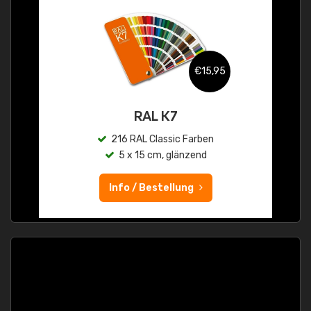
€15,95
RAL K7
216 RAL Classic Farben
5 x 15 cm, glänzend
Info / Bestellung