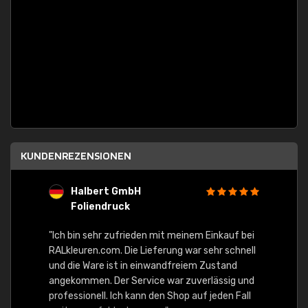
KUNDENREZENSIONEN
Halbert GmbH
S
Foliendruck
E
Ware,
"Ich bin sehr zufrieden mit meinem Einkauf bei
RALkleuren.com. Die Lieferung war sehr schnell
"Schne
und die Ware ist in einwandfreiem Zustand
angekommen. Der Service war zuverlässig und
professionell. Ich kann den Shop auf jeden Fall