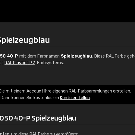
Spielzeugblau
 50 40-P
mit dem Farbnamen
Spielzeugblau
. Diese RAL Farbe geh
des
RAL Plastics P2
-Farbsystems.
€15
Sie mit einem Account Ihre eigenen RAL-Farbsammlungen erstellen.
 Dann können Sie kostenlos ein
Konto erstellen
.
RAL K7 auf Wasserb
216 RAL Classic Farbe
0 50 40-P Spielzeugblau
5 x 15 cm, glänzend
unten, um diese RAL Farbe zu vergrößern: