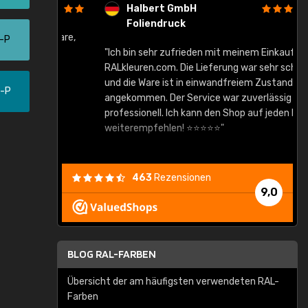
Halbert GmbH
Foliendruck
gute Ware,
0-P
"Ich bin sehr zufrieden mit meinem Einkauf bei
RALkleuren.com. Die Lieferung war sehr schnell
"
und die Ware ist in einwandfreiem Zustand
0-P
angekommen. Der Service war zuverlässig und
professionell. Ich kann den Shop auf jeden Fall
weiterempfehlen! ⭐⭐⭐⭐⭐"
463
Rezensionen
9,0
BLOG RAL-FARBEN
Übersicht der am häufigsten verwendeten RAL-
Farben