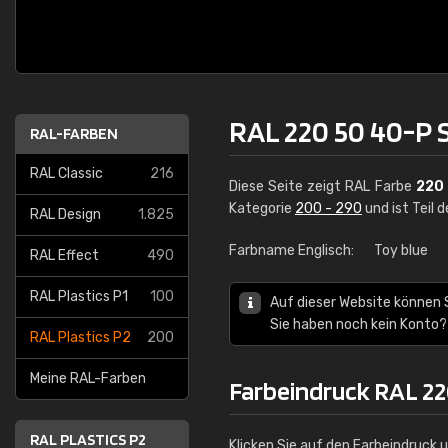
RAL 220 50 40-P 
RAL-FARBEN
RAL Classic
216
Diese Seite zeigt RAL Farbe
220
Kategorie
200 - 290
und ist Teil 
RAL Design
1.825
Farbname Englisch:
Toy blue
RAL Effect
490
RAL Plastics P1
100
Auf dieser Website können 
Sie haben noch kein Konto?
RAL Plastics P2
200
Meine RAL-Farben
Farbeindruck RAL 22
RAL PLASTICS P2
Klicken Sie auf den Farbeindruck 