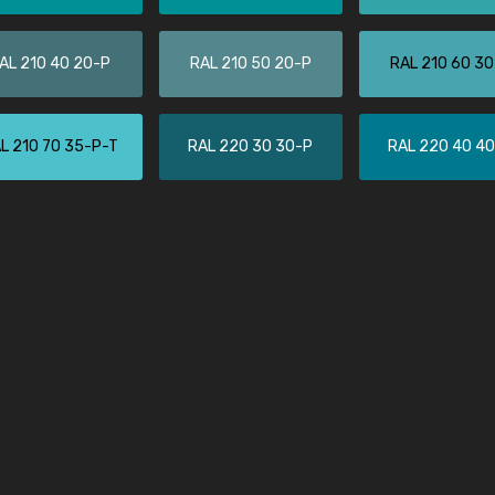
Christiane Schmidt
"Alles so, wie man es sich wünscht, 
AL 210 40 20-P
RAL 210 50 20-P
RAL 210 60 3
schnelle Lieferung."
L 210 70 35-P-T
RAL 220 30 30-P
RAL 220 40 4