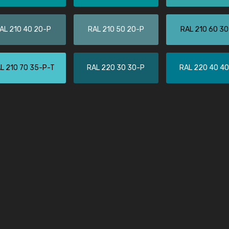
Christiane Schmidt
"Alles so, wie man es sich wünscht, 
AL 210 40 20-P
RAL 210 50 20-P
RAL 210 60 3
schnelle Lieferung."
L 210 70 35-P-T
RAL 220 30 30-P
RAL 220 40 4