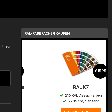
RAL-FARBFÄCHER KAUFEN
ört zur
,95
€15,95
asis
RAL K7
n
216 RAL Classic Farben
5 x 15 cm, glänzend