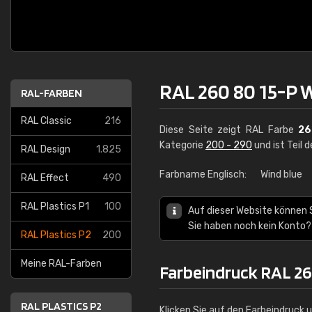
RAL 260 80 15-P 
RAL-FARBEN
RAL Classic
216
Diese Seite zeigt RAL Farbe
26
Kategorie
200 - 290
und ist Teil 
RAL Design
1.825
Farbname Englisch:
Wind blue
RAL Effect
490
RAL Plastics P1
100
Auf dieser Website können 
Sie haben noch kein Konto?
RAL Plastics P2
200
Meine RAL-Farben
Farbeindruck RAL 26
RAL PLASTICS P2
Klicken Sie auf den Farbeindruck 