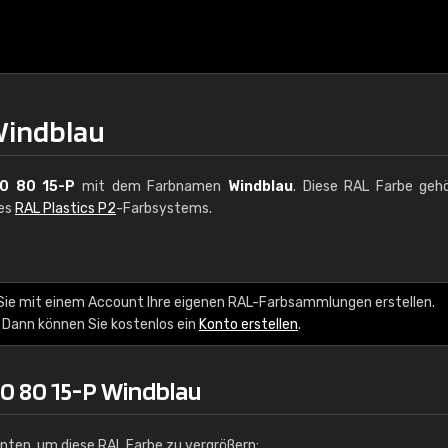
Windblau
0 80 15-P
mit dem Farbnamen
Windblau
. Diese RAL Farbe geh
des
RAL Plastics P2
-Farbsystems.
€15
Sie mit einem Account Ihre eigenen RAL-Farbsammlungen erstellen.
 Dann können Sie kostenlos ein
Konto erstellen
.
RAL K7 auf Wasserb
216 RAL Classic Farbe
0 80 15-P Windblau
5 x 15 cm, glänzend
unten, um diese RAL Farbe zu vergrößern: