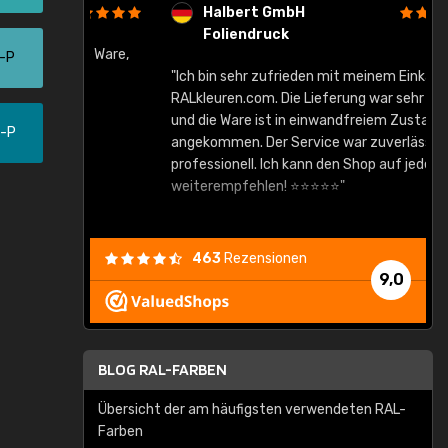
Halbert GmbH
Foliendruck
gute Ware,
0-P
"Ich bin sehr zufrieden mit meinem Einkauf bei
RALkleuren.com. Die Lieferung war sehr schnell
"
und die Ware ist in einwandfreiem Zustand
0-P
angekommen. Der Service war zuverlässig und
professionell. Ich kann den Shop auf jeden Fall
weiterempfehlen! ⭐⭐⭐⭐⭐"
463
Rezensionen
9,0
BLOG RAL-FARBEN
Übersicht der am häufigsten verwendeten RAL-
Farben