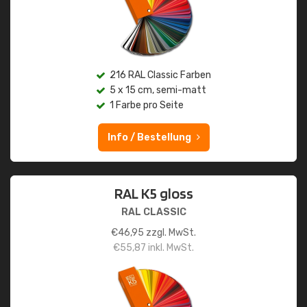
216 RAL Classic Farben
5 x 15 cm, semi-matt
1 Farbe pro Seite
Info / Bestellung
RAL K5 gloss
RAL CLASSIC
€
46,95
zzgl. MwSt.
€
55,87
inkl. MwSt.