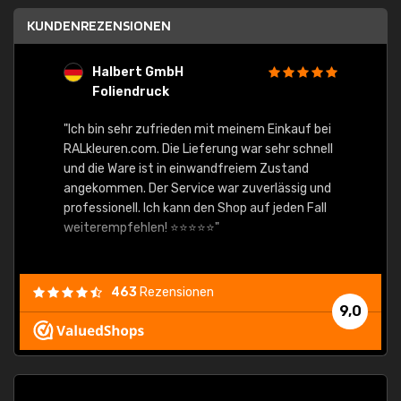
KUNDENREZENSIONEN
Halbert GmbH
S
Foliendruck
E
Ware,
"Ich bin sehr zufrieden mit meinem Einkauf bei
RALkleuren.com. Die Lieferung war sehr schnell
"Schne
und die Ware ist in einwandfreiem Zustand
angekommen. Der Service war zuverlässig und
professionell. Ich kann den Shop auf jeden Fall
weiterempfehlen! ⭐⭐⭐⭐⭐"
463
Rezensionen
9,0