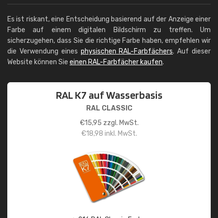
Es ist riskant, eine Entscheidung basierend auf der Anzeige einer
Farbe auf einem digitalen Bildschirm zu treffen. Um
sicherzugehen, dass Sie die richtige Farbe haben, empfehlen wir
die Verwendung eines
physischen RAL-Farbfächers
. Auf dieser
Website können Sie
einen RAL-Farbfächer kaufen
.
RAL K7 auf Wasserbasis
RAL CLASSIC
€
15,95
zzgl. MwSt.
€
18,98
inkl. MwSt.