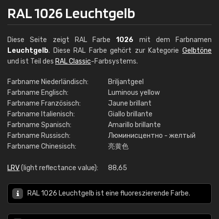
RAL 1026 Leuchtgelb
Diese Seite zeigt RAL Farbe
1026
mit dem Farbnamen
Leuchtgelb
. Diese RAL Farbe gehört zur Kategorie
Gelbtöne
und ist Teil des
RAL Classic
-Farbsystems.
Farbname Niederländisch:
Briljantgeel
Farbname Englisch:
Luminous yellow
Farbname Französisch:
Jaune brillant
Farbname Italienisch:
Giallo brillante
Farbname Spanisch:
Amarillo brillante
Farbname Russisch:
Люминисцентно - желтый
Farbname Chinesisch:
亮黄色
LRV
(light reflectance value):
88,65
RAL 1026 Leuchtgelb ist eine fluoreszierende Farbe.