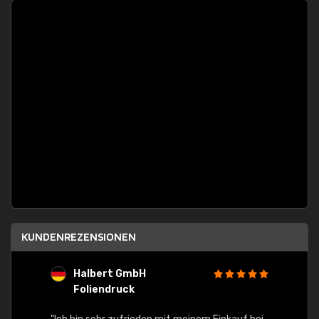
KUNDENREZENSIONEN
Halbert GmbH
S
Foliendruck
E
Ware,