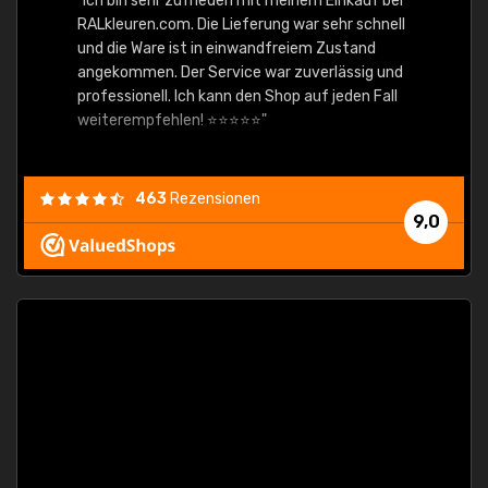
"Ich bin sehr zufrieden mit meinem Einkauf bei
RALkleuren.com. Die Lieferung war sehr schnell
"Schne
und die Ware ist in einwandfreiem Zustand
angekommen. Der Service war zuverlässig und
professionell. Ich kann den Shop auf jeden Fall
weiterempfehlen! ⭐⭐⭐⭐⭐"
463
Rezensionen
9,0