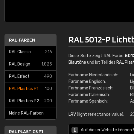
RAL 5012-P Licht
RAL-FARBEN
RAL Classic
216
Diese Seite zeigt RAL Farbe
501
Blautöne
und ist Teil des
RAL Plast
RAL Design
1.825
Farbname Niederländisch:
L
RAL Effect
490
Farbname Englisch:
Li
Farbname Französisch:
Bl
RAL Plastics P1
100
Farbname Italienisch:
Bl
RAL Plastics P2
200
Farbname Spanisch:
A
Meine RAL-Farben
LRV
(light reflectance value):
2
Auf dieser Website können 
RAL PLASTICS P1