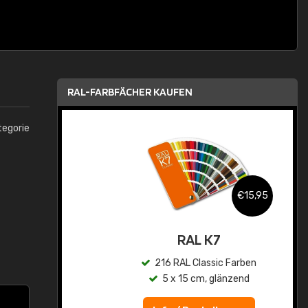
RAL-FARBFÄCHER KAUFEN
tegorie
,95
€15,95
asis
RAL K7
n
216 RAL Classic Farben
5 x 15 cm, glänzend