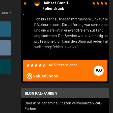
Halbert GmbH
Foliendruck
autöne
gute Ware,
"Ich bin sehr zufrieden mit meinem Einkauf bei
RALkleuren.com. Die Lieferung war sehr schnell
"
und die Ware ist in einwandfreiem Zustand
angekommen. Der Service war zuverlässig und
professionell. Ich kann den Shop auf jeden Fall
weiterempfehlen! ⭐⭐⭐⭐⭐"
463
Rezensionen
9,0
BLOG RAL-FARBEN
Übersicht der am häufigsten verwendeten RAL-
Farben