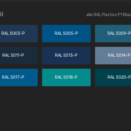
Christiane Schmidt
6)
alle RAL Plastics P1 Bl
"Alles so, wie man es sich wünscht, 
schnelle Lieferung."
RAL 5003-P
RAL 5005-P
RAL 5009-P
RAL 5011-P
RAL 5013-P
RAL 5014-P
RAL 5017-P
RAL 5018-P
RAL 5020-P