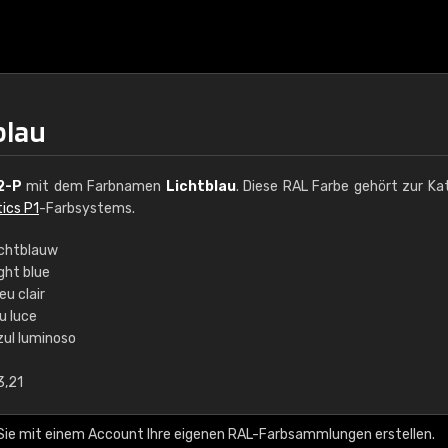
blau
2-P
mit dem Farbnamen
Lichtblau
. Diese RAL Farbe gehört zur Ka
ics P1
-Farbsystems.
ichtblauw
ght blue
€15
eu clair
u luce
zul luminoso
RAL K7 auf Wasserb
3,21
216 RAL Classic Farbe
5 x 15 cm, glänzend
Sie mit einem Account Ihre eigenen RAL-Farbsammlungen erstellen.