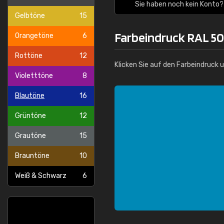
Sie haben noch kein Konto?
Gelbtöne
15
Farbeindruck RAL 50
Orangetöne
6
Rottöne
12
Klicken Sie auf den Farbeindruck 
Violetttöne
8
Blautöne
16
Grüntöne
12
Grautöne
15
Brauntöne
10
Weiß & Schwarz
6