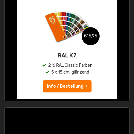
€15,95
RAL K7
216 RAL Classic Farben
5 x 15 cm, glänzend
Info / Bestellung