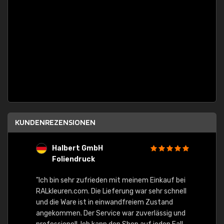
KUNDENREZENSIONEN
Halbert GmbH
S
Foliendruck
E
Ware,
"Ich bin sehr zufrieden mit meinem Einkauf bei
RALkleuren.com. Die Lieferung war sehr schnell
"Schne
und die Ware ist in einwandfreiem Zustand
angekommen. Der Service war zuverlässig und