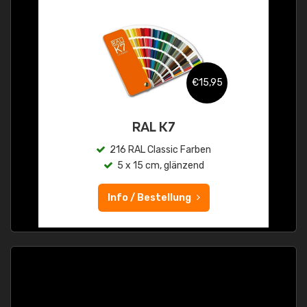
€15,95
RAL K7
216 RAL Classic Farben
5 x 15 cm, glänzend
Info / Bestellung