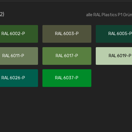
Christiane Schmidt
2)
alle RAL Plastics P1 Grü
"Alles so, wie man es sich wünscht, 
schnelle Lieferung."
RAL 6002-P
RAL 6003-P
RAL 6005-P
RAL 6011-P
RAL 6017-P
RAL 6019-P
RAL 6026-P
RAL 6037-P