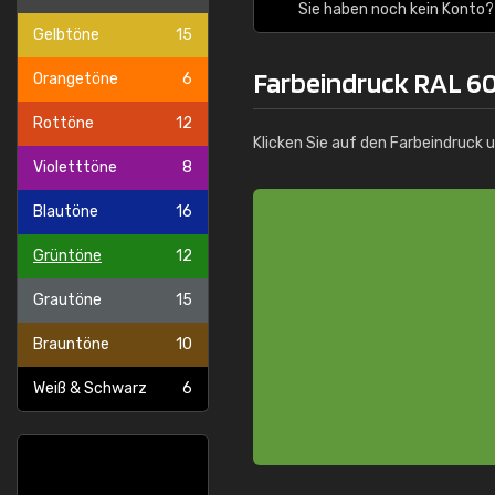
Sie haben noch kein Konto?
Gelbtöne
15
Farbeindruck RAL 6
Orangetöne
6
Rottöne
12
Klicken Sie auf den Farbeindruck 
Violetttöne
8
Blautöne
16
Grüntöne
12
Grautöne
15
Brauntöne
10
Weiß & Schwarz
6