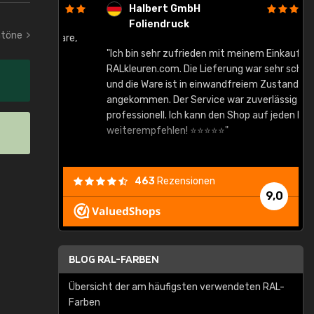
Halbert GmbH
Foliendruck
ntöne
gute Ware,
"Ich bin sehr zufrieden mit meinem Einkauf bei
RALkleuren.com. Die Lieferung war sehr schnell
"
und die Ware ist in einwandfreiem Zustand
angekommen. Der Service war zuverlässig und
professionell. Ich kann den Shop auf jeden Fall
weiterempfehlen! ⭐⭐⭐⭐⭐"
463
Rezensionen
9,0
BLOG RAL-FARBEN
Übersicht der am häufigsten verwendeten RAL-
Farben