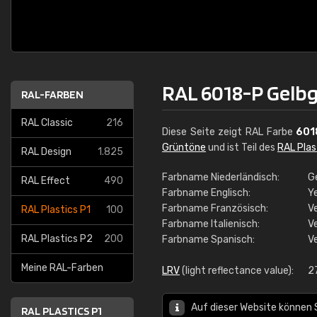
RAL 6018-P Gelb
RAL-FARBEN
RAL Classic
216
Diese Seite zeigt RAL Farbe
601
Grüntöne
und ist Teil des
RAL Plas
RAL Design
1.825
Farbname Niederländisch:
G
RAL Effect
490
Farbname Englisch:
Y
Farbname Französisch:
V
RAL Plastics P1
100
Farbname Italienisch:
Ve
RAL Plastics P2
200
Farbname Spanisch:
V
Meine RAL-Farben
LRV
(light reflectance value):
2
Auf dieser Website können 
RAL PLASTICS P1