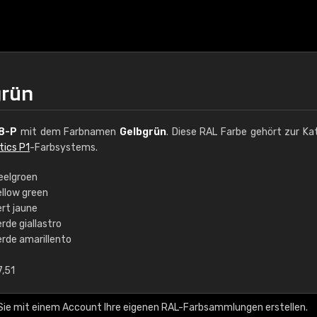
grün
8-P
mit dem Farbnamen
Gelbgrün
. Diese RAL Farbe gehört zur Ka
tics P1
-Farbsystems.
eelgroen
ellow green
€15
ert jaune
rde giallastro
erde amarillento
RAL K7 auf Wasserb
7,51
216 RAL Classic Farbe
5 x 15 cm, glänzend
Sie mit einem Account Ihre eigenen RAL-Farbsammlungen erstellen.