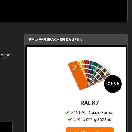
RAL-FARBFÄCHER KAUFEN
tegorie
,95
€15,95
asis
RAL K7
n
216 RAL Classic Farben
5 x 15 cm, glänzend